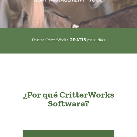
Prueba CritterWorks
GRATIS
por 21 dias
¿Por qué CritterWorks
Software?