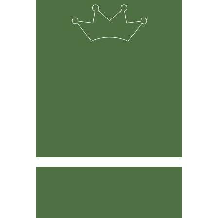
industria
La solución fue desarrollada por rancheros y
agricultores y su predecesor ha existido por 15 años.